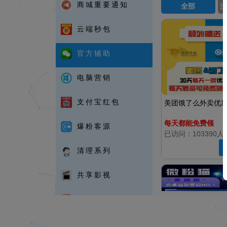
果鸿图，炫微微商，
商城重要通知
全部
卓，知心安卓，小蜜
云端秒包
安卓 安卓官微辅助
微小助，等 云端转
官方辅助
小优，云端四叶草，
宝，云端钱多多，云
电脑营销
震天，正版微奇兵，正
支付宝红包
美团饿了么外卖优
易佳微企通，聚客企
每天都能免费领
爆粉客源
已访问：103390人
清理系列
共享影视
作图系列
抖音系列