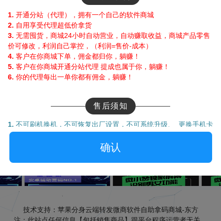
苹果摩天轮，苹果白龙马 安卓多开分身一键转发：如意安卓，动感安卓
没发货点我查单
1.
开通分站（代理），拥有一个自己的软件商城
助手，小牛助手，芒果助手，彩色安卓，蝴蝶安卓，骑士微商，冠名安卓
2.
自用享受代理超低价拿货
类：微商小秘书，微商贝贝，微商工具箱，智慧微商，微商工具相册，微
3.
无需囤货，商城24小时自动营业，自动赚取收益，商城产品零售
发软件:云端白月光，云端七里香，云端开心果，云端紫罗兰，云端阿童木
价可修改，利润自己掌控，（利润=售价-成本
）
4.
客户在你商城下单，佣金都归你，躺赚！
云端云转发， 云端秒抢系列：云端祥云秒，云端万福云，云端云微微，
5.
客户在你商城开通分站代理 提成也属于你，躺赚！
端红灯笼，云端云无双，云端漫步云等 电脑版微信软件：新牛魔王，微
6.
你的代理每出一单你都有佣金，躺赚！
版绿巨人，正版超微助手，正版webox,唐老鸭电脑软件，新版wetool
惠券
新版贝贝年卡(微商贝贝)
新版贝贝永久卡(微商贝
新版
微等
售后须知
贝)
￥ 1000070
￥ 1000081
￥ 10
1.
不可刷机换机，不可恢复出
厂设置，不可系统升级、 更换手机卡
已销售：2870份
已销售：2692份
已销售
等操作，激活码请妥善保管，后期升级可能会用到，丢失激活码请
查 看
购 买
购 买
重新购买，苹果用户请勿打开广告追踪标识。
确认
2.
如遇腾讯查封，政府查封，开发商被抓跑路，服务器系统维护瘫
痪，等不可抗拒因素，概不退款；
3.
软件为您带来便利的同时，也请要接受他的风险。
商城承诺
技术支持：苹果分身云端转发微商软件自助拿码商城-东方
本商城保证激活码正版，可正常激活，如有售后问题，添加客服后
注：此站点任何信息【包括销售商品】跟平台程序运营者无关，