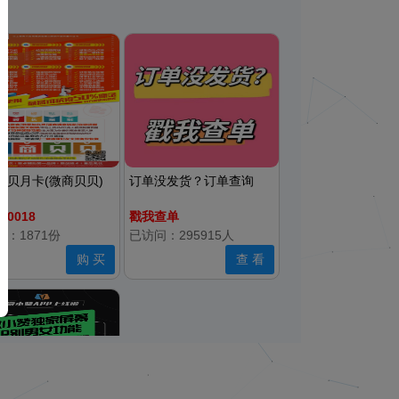
，梦想安
，遇见
商宠儿，
，云端云
云端金元
震天，威
企业版，
贝贝月卡(微商贝贝)
订单没发货？订单查询
00018
戳我查单
：1871份
已访问：295915人
购 买
查 看