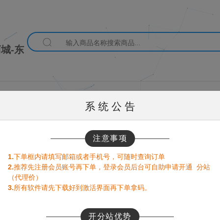
城-东
系 统 公 告
注意事项
1.
下单框内请填写邮箱或者手机号，可随时查询订单
2.
推荐先注册会员账号再下单，登录会员后台可自助申请开通 分站
（代理价）
3.
所有软件请先下载好到激活界面再下单拿码。
发：苹果七彩鱼，舒心微商，码云微商，苹果紫薇，微商小白龙，苹果云
开分站优势